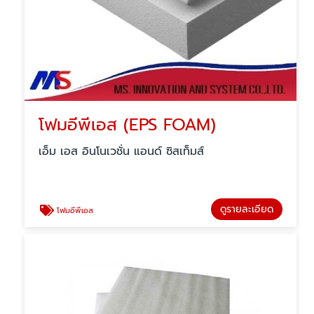
โฟมอีพีเอส (EPS FOAM)
เอ็ม เอส อินโนเวชั่น แอนด์ ซิสเท็มส์
ดูรายละเอียด
โฟมอีพีเอส