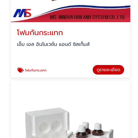
โฟมกันกระแทก
เอ็ม เอส อินโนเวชั่น แอนด์ ซิสเท็มส์
ดูรายละเอียด
โฟมกันกระแทก