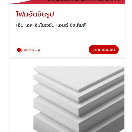
โฟมอัดขึ้นรูป
เอ็ม เอส อินโนเวชั่น แอนด์ ซิสเท็มส์
ดูรายละเอียด
โฟมอัดขึ้นรูป