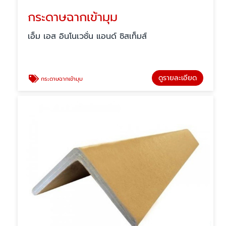
กระดาษฉากเข้ามุม
เอ็ม เอส อินโนเวชั่น แอนด์ ซิสเท็มส์
ดูรายละเอียด
กระดาษฉากเข้ามุม