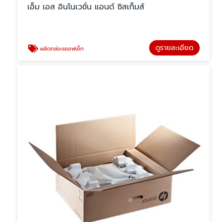
เอ็ม เอส อินโนเวชั่น แอนด์ ซิสเท็มส์
ดูรายละเอียด
ผลิตกล่องออฟเซ็ท