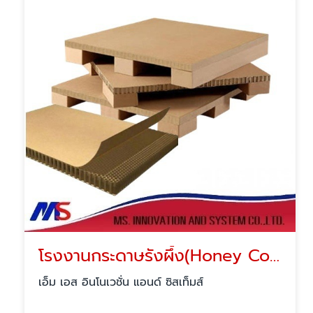
โรงงานกระดาษรังผึ้ง(Honey Comp)
เอ็ม เอส อินโนเวชั่น แอนด์ ซิสเท็มส์