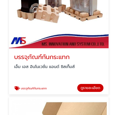
บรรจุภัณฑ์กันกระแทก
เอ็ม เอส อินโนเวชั่น แอนด์ ซิสเท็มส์
ดูรายละเอียด
บรรจุภัณฑ์กันกระแทก