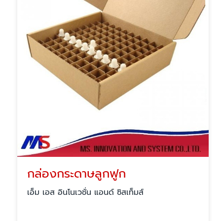
กล่องกระดาษลูกฟูก
เอ็ม เอส อินโนเวชั่น แอนด์ ซิสเท็มส์