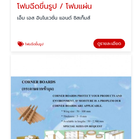
โฟมฉีดขึ้นรูป / โฟมแผ่น
เอ็ม เอส อินโนเวชั่น แอนด์ ซิสเท็มส์
ดูรายละเอียด
โฟมฉีดขึ้นรูป