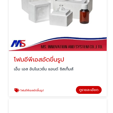
โฟมอีพีเอสอัดขึ้นรูป
เอ็ม เอส อินโนเวชั่น แอนด์ ซิสเท็มส์
ดูรายละเอียด
โฟมอีพีเอสอัดขึ้นรูป