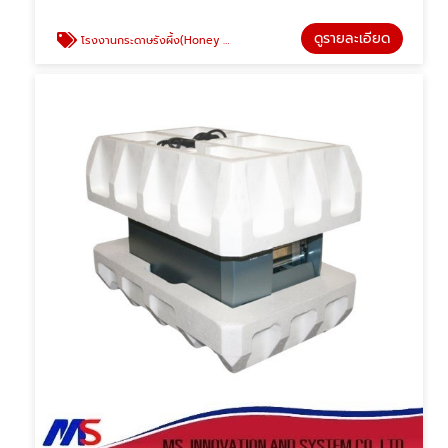
ดูรายละเอียด
โรงงานกระดาษรังผึ้ง(Honey Comp)