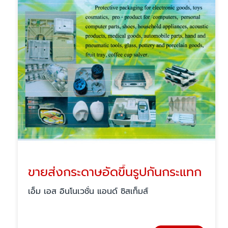
ขายส่งกระดาษอัดขึ้นรูปกันกระแทก
เอ็ม เอส อินโนเวชั่น แอนด์ ซิสเท็มส์