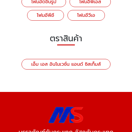
โฟมอัดขึ้นรูป
โฟมอีพีเอส
โฟมอีพีอี
โฟมอีวีเอ
ตราสินค้า
เอ็ม เอส อินโนเวชั่น แอนด์ ซิสเท็มส์