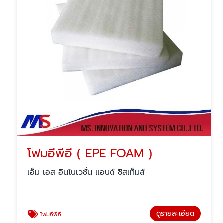
โฟมอีพีอี ( EPE FOAM )
เอ็ม เอส อินโนเวชั่น แอนด์ ซิสเท็มส์
ดูรายละเอียด
โฟมอีพีอี