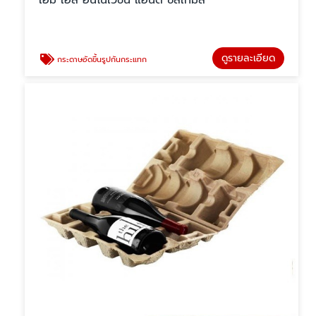
เอ็ม เอส อินโนเวชั่น แอนด์ ซิสเท็มส์
ดูรายละเอียด
กระดาษอัดขึ้นรูปกันกระแทก